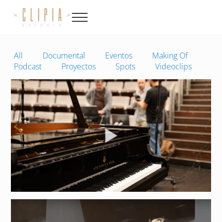
Saltar al contenido principal
Skip to site footer
Menu
Productora de video, fotografía, música y diseño en Canarias
Clipia
All
Documental
Eventos
Making Of
Podcast
Proyectos
Spots
Videoclips