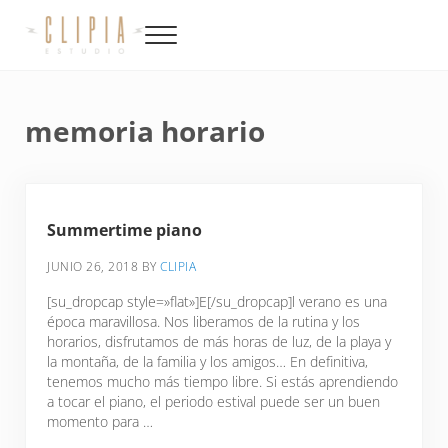
Saltar al contenido principal
Skip to site footer
Menu
Productora de video, fotografía, música y diseño en Canarias
Clipia
memoria horario
Summertime piano
JUNIO 26, 2018
BY
CLIPIA
[su_dropcap style=»flat»]E[/su_dropcap]l verano es una
época maravillosa. Nos liberamos de la rutina y los
horarios, disfrutamos de más horas de luz, de la playa y
la montaña, de la familia y los amigos… En definitiva,
tenemos mucho más tiempo libre. Si estás aprendiendo
a tocar el piano, el periodo estival puede ser un buen
momento para …