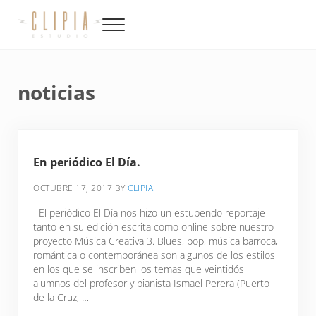
Saltar al contenido principal
Skip to site footer
Menu
Productora de video, fotografía, música y diseño en Canarias
Clipia
noticias
En periódico El Día.
OCTUBRE 17, 2017
BY
CLIPIA
El periódico El Día nos hizo un estupendo reportaje
tanto en su edición escrita como online sobre nuestro
proyecto Música Creativa 3. Blues, pop, música barroca,
romántica o contemporánea son algunos de los estilos
en los que se inscriben los temas que veintidós
alumnos del profesor y pianista Ismael Perera (Puerto
de la Cruz, …