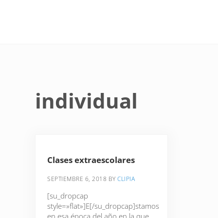
Saltar al contenido principal
Skip to site footer
individual
Clases extraescolares
SEPTIEMBRE 6, 2018
BY
CLIPIA
[su_dropcap
style=»flat»]E[/su_dropcap]stamos
en esa época del año en la que