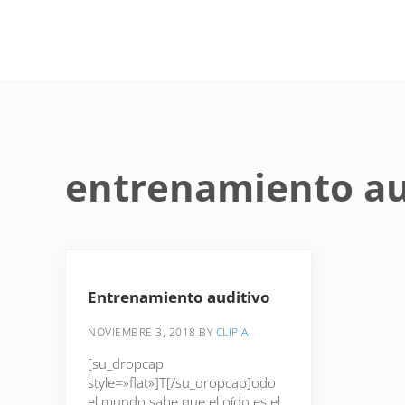
Saltar al contenido principal
Skip to site footer
entrenamiento au
Entrenamiento auditivo
NOVIEMBRE 3, 2018
BY
CLIPIA
[su_dropcap
style=»flat»]T[/su_dropcap]odo
el mundo sabe que el oído es el