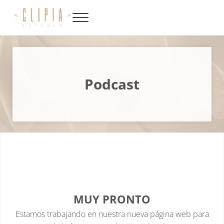
Saltar al contenido principal
Skip to site footer
Menu
Productora de video, fotografía, música y diseño en Canarias
Clipia
Podcast
MUY PRONTO
Estamos trabajando en nuestra nueva página web para