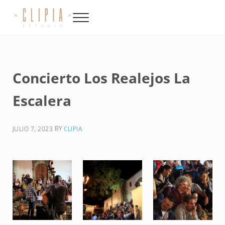
Saltar al contenido principal
Skip to site footer
Menu
Productora de video, fotografía, música y diseño en Canarias
Clipia
Concierto Los Realejos La
Escalera
BY
JULIO 7, 2023
CLIPIA